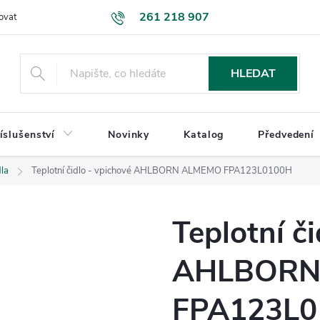
261 218 907
ovat
Podmínky ochrany osobních údajů
Uplatnění reklamace
K
HLEDAT
íslušenství
Novinky
Katalog
Předvedení
dla
Teplotní čidlo - vpichové AHLBORN ALMEMO FPA123L0100H
Teplotní č
AHLBORN
FPA123L0