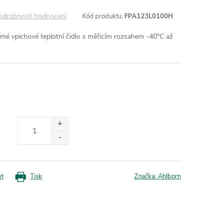
odrobnosti hodnocení
Kód produktu:
FPA123L0100H
vpichové teplotní čidlo s měřicím rozsahem -40°C až
et
Tisk
Značka:
Ahlborn