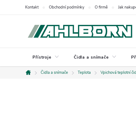
Přejít
Kontakt
Obchodní podmínky
O firmě
Jak nakup
na
obsah
Přístroje
Čidla a snímače
Př
Čidla a snímače
Teplota
Vpichová teplotní či
Domů