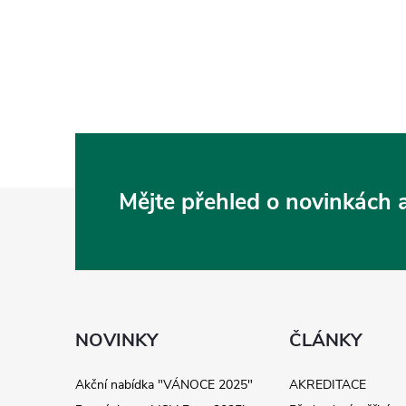
Z
Mějte přehled o novinkách
á
p
a
NOVINKY
ČLÁNKY
t
Akční nabídka "VÁNOCE 2025"
AKREDITACE