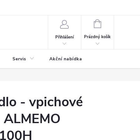
ontaktní formulář
NÁKUPNÍ
KOŠÍK
Prázdný košík
Přihlášení
Servis
Akční nabídka
idlo - vpichové
 ALMEMO
100H