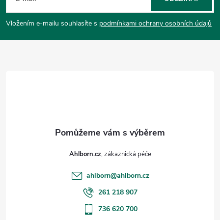
p
Vložením e-mailu souhlasíte s
podmínkami ochrany osobních údajů
a
t
í
Ahlborn.cz
ahlborn
@
ahlborn.cz
261 218 907
736 620 700