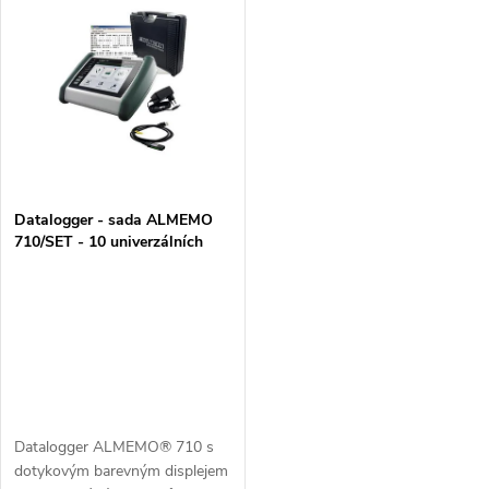
t
vnitřní pamětí EEPROM pro
ad.) a vnitřní pamětí pro
t
uložení až...
uložení...
ů
ů
Datalogger - sada ALMEMO
710/SET - 10 univerzálních
vstupů
Datalogger ALMEMO® 710 s
dotykovým barevným displejem