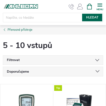
Přejít
NÁKUPNÍ
KOŠÍK
na
obsah
HLEDAT
Přenosné přístroje
5 - 10 vstupů
Filtrovat
Ř
Doporučujeme
a
Nejlevnější
V
Tip
Nejdražší
z
ý
Nejprodávanější