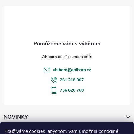
r
t
v
í
k
y
v
ý
Ahlborn.cz
p
ahlborn
@
ahlborn.cz
261 218 907
i
736 620 700
s
u
NOVINKY
Používáme cookies, abychom Vám umožnili pohodlné
ČLÁNKY