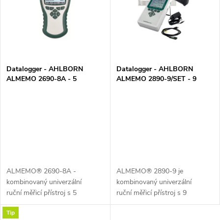
e
p
Abecedně
n
i
í
s
p
Datalogger - AHLBORN
Datalogger - AHLBORN
ALMEMO 2690-8A - 5
ALMEMO 2890-9/SET - 9
p
univerzálních vstupů
univerzálních vstupů
r
r
o
o
d
d
u
ALMEMO® 2690-8A -
ALMEMO® 2890-9 je
u
kombinovaný univerzální
kombinovaný univerzální
k
ruční měřicí přístroj s 5
ruční měřicí přístroj s 9
k
univerzálními vstupy, 2 výstupy
univerzálními vstupy a 2
Tip
(RS232, USB, analog, ad.) a
výstupy (RS232, analog, USB