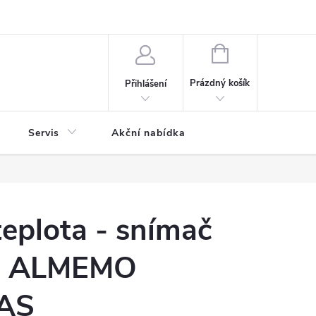
ontaktní formulář
NÁKUPNÍ
KOŠÍK
Prázdný košík
Přihlášení
Servis
Akční nabídka
teplota - snímač
 ALMEMO
AS