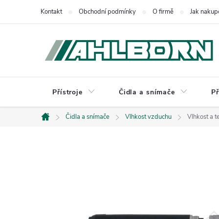
Přejít
Kontakt
Obchodní podmínky
O firmě
Jak nakup
na
obsah
Přístroje
Čidla a snímače
Př
Čidla a snímače
Vlhkost vzduchu
Vlhkost a
Domů