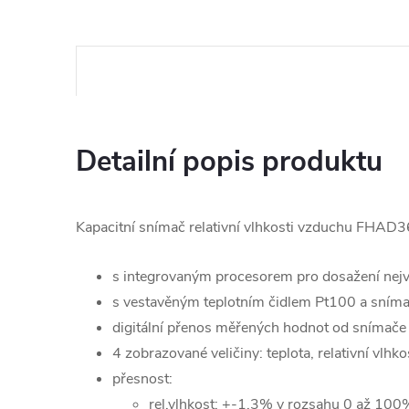
Detailní popis produktu
Kapacitní snímač relativní vlhkosti vzduchu FHA
s integrovaným procesorem pro dosažení nejvy
s vestavěným teplotním čidlem Pt100 a sním
digitální přenos měřených hodnot od snímače 
4 zobrazované veličiny: teplota, relativní vlhk
přesnost:
rel.vlhkost: +-1,3% v rozsahu 0 až