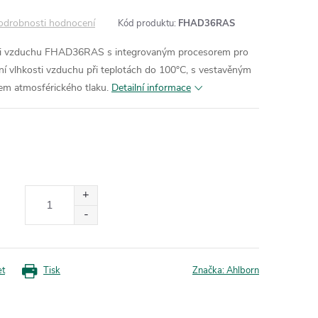
odrobnosti hodnocení
Kód produktu:
FHAD36RAS
kosti vzduchu FHAD36RAS s integrovaným procesorem pro
ní vlhkosti vzduchu při teplotách do 100°C, s vestavěným
em atmosférického tlaku.
Detailní informace
et
Tisk
Značka:
Ahlborn