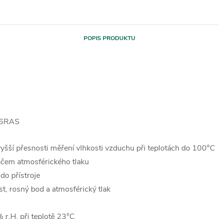
POPIS PRODUKTU
D36RAS
šší přesnosti měření vlhkosti vzduchu při teplotách do 100°C
ačem atmosférického tlaku
do přístroje
ost, rosný bod a atmosférický tlak
 100% r.H. při teplotě 23°C