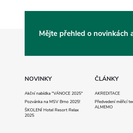
Z
Mějte přehled o novinkách
á
p
a
NOVINKY
ČLÁNKY
t
Akční nabídka "VÁNOCE 2025"
AKREDITACE
Pozvánka na MSV Brno 2025!
Předvedení měřicí te
í
ALMEMO
ŠKOLENÍ Hotel Resort Relax
2025