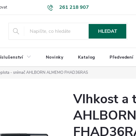
261 218 907
ovat
Podmínky ochrany osobních údajů
Uplatnění reklamace
K
HLEDAT
íslušenství
Novinky
Katalog
Předvedení
 teplota - snímač AHLBORN ALMEMO FHAD36RAS
Vlhkost a 
AHLBORN
FHAD36R