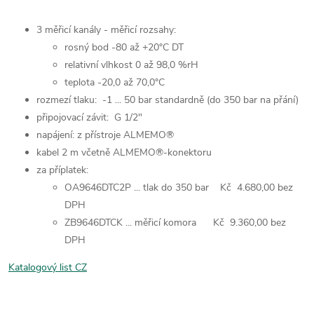
3 měřicí kanály - měřicí rozsahy:
rosný bod -80 až +20°C DT
relativní vlhkost 0 až 98,0 %rH
teplota -20,0 až 70,0°C
rozmezí tlaku: -1 ... 50 bar standardně (do 350 bar na přání)
připojovací závit: G 1/2"
napájení: z přístroje ALMEMO®
kabel 2 m včetně ALMEMO®-konektoru
za příplatek:
OA9646DTC2P ... tlak do 350 bar Kč 4.680,00 bez
DPH
ZB9646DTCK ... měřicí komora Kč 9.360,00 bez
DPH
Katalogový list CZ