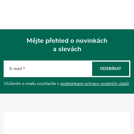
Mějte přehled o novinkách
a slevách
Z
á
E-mail
ODEBÍRAT
p
Vložením e-mailu souhlasíte s
podmínkami ochrany osobních údajů
a
t
í