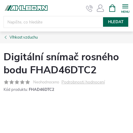
Přejít
NÁKUPNÍ
KOŠÍK
na
obsah
HLEDAT
Vlhkost vzduchu
Digitální snímač rosného
bodu FHAD46DTC2
Podrobnosti hodnocení
Neohodnoceno
Kód produktu:
FHAD46DTC2