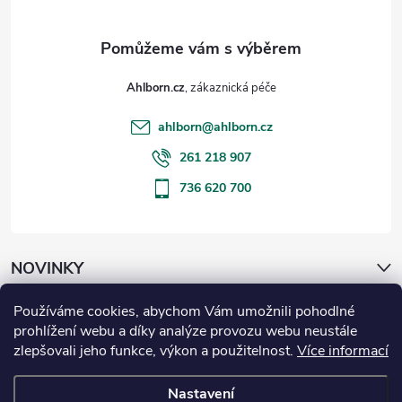
Ahlborn.cz
ahlborn
@
ahlborn.cz
261 218 907
736 620 700
NOVINKY
Používáme cookies, abychom Vám umožnili pohodlné
ČLÁNKY
prohlížení webu a díky analýze provozu webu neustále
zlepšovali jeho funkce, výkon a použitelnost.
Více informací
Informace pro vás
Nastavení