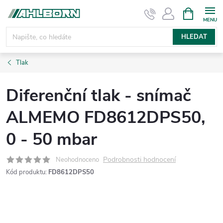
Přejít
NÁKUPNÍ
KOŠÍK
na
obsah
HLEDAT
Tlak
Diferenční tlak - snímač
ALMEMO FD8612DPS50,
0 - 50 mbar
Podrobnosti hodnocení
Neohodnoceno
Kód produktu:
FD8612DPS50