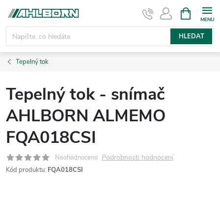
Přejít
NÁKUPNÍ
KOŠÍK
na
obsah
HLEDAT
Tepelný tok
Tepelný tok - snímač
AHLBORN ALMEMO
FQA018CSI
Podrobnosti hodnocení
Neohodnoceno
Kód produktu:
FQA018CSI