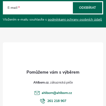
á
E-mail
ODEBÍRAT
p
Vložením e-mailu souhlasíte s
podmínkami ochrany osobních údajů
a
t
í
Ahlborn.cz
ahlborn
@
ahlborn.cz
261 218 907