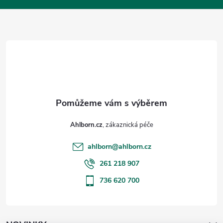
a
t
í
Ahlborn.cz
ahlborn
@
ahlborn.cz
261 218 907
736 620 700