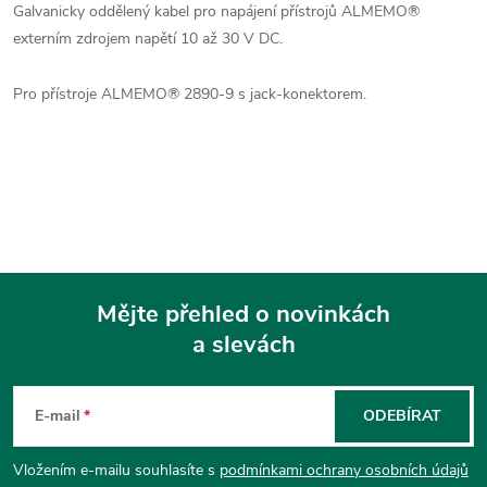
Galvanicky oddělený kabel pro napájení přístrojů ALMEMO®
externím zdrojem napětí 10 až 30 V DC.
Pro přístroje ALMEMO® 2890-9 s jack-konektorem.
Mějte přehled o novinkách
a slevách
Z
á
E-mail
ODEBÍRAT
p
Vložením e-mailu souhlasíte s
podmínkami ochrany osobních údajů