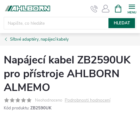
Přejít
NÁKUPNÍ
KOŠÍK
na
obsah
HLEDAT
Síťové adaptéry, napájecí kabely
Napájecí kabel ZB2590UK
pro přístroje AHLBORN
ALMEMO
Podrobnosti hodnocení
Neohodnoceno
Kód produktu:
ZB2590UK