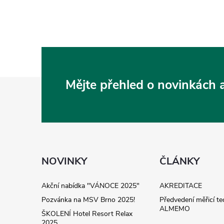
Z
Mějte přehled o novinkách
á
p
a
NOVINKY
ČLÁNKY
t
Akční nabídka "VÁNOCE 2025"
AKREDITACE
Pozvánka na MSV Brno 2025!
Předvedení měřicí te
í
ALMEMO
ŠKOLENÍ Hotel Resort Relax
2025