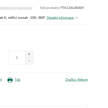
odrobnosti hodnocení
Kód produktu:
FTA126L0600H
ek K, měřicí rozsah -200...900°.
Detailní informace
et
Tisk
Značka:
Ahlborn