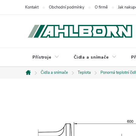
Přejít
Kontakt
Obchodní podmínky
O firmě
Jak nakup
na
obsah
Přístroje
Čidla a snímače
Př
Čidla a snímače
Teplota
Ponorná teplotní čid
Domů