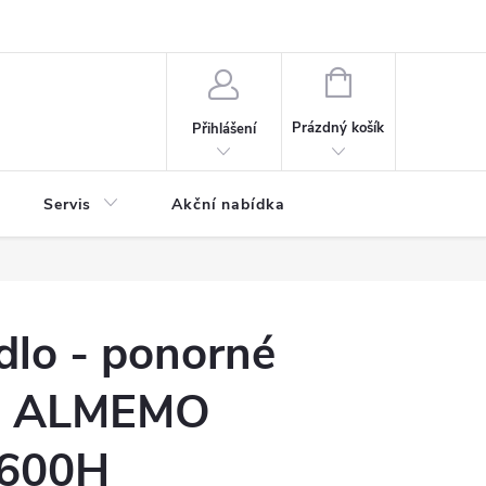
ontaktní formulář
NÁKUPNÍ
KOŠÍK
Prázdný košík
Přihlášení
Servis
Akční nabídka
idlo - ponorné
 ALMEMO
600H