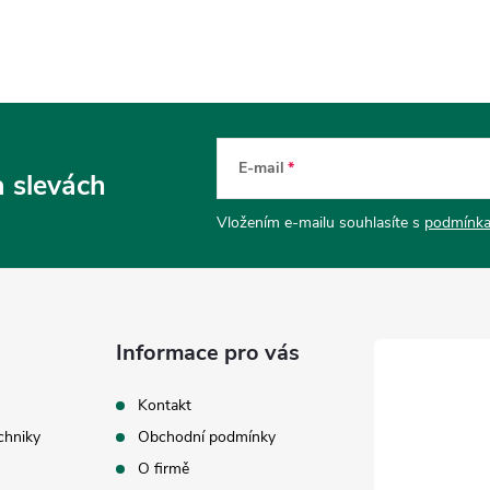
E-mail
a slevách
Vložením e-mailu souhlasíte s
podmínka
Informace pro vás
Kontakt
chniky
Obchodní podmínky
O firmě