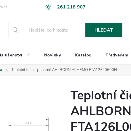
261 218 907
ovat
Podmínky ochrany osobních údajů
Uplatnění reklamace
K
HLEDAT
íslušenství
Novinky
Katalog
Předvedení
la
Teplotní čidlo - ponorné AHLBORN ALMEMO FTA126L0600H
Teplotní č
AHLBORN
FTA126L0