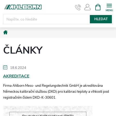
Přejít
NÁKUPNÍ
KOŠÍK
na
obsah
HLEDAT
Domů
ČLÁNKY
V
18.6.2024
AKREDITACE
ý
Firma Ahlborn Mess- und Regelungstechnik GmbH je akreditována
p
Německou kalibrační službou (DKD) pro kalibraci teploty a vlhkosti pod
registračním číslem DKD-K-30601.
i