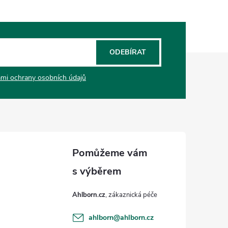
ODEBÍRAT
mi ochrany osobních údajů
Ahlborn.cz
ahlborn
@
ahlborn.cz