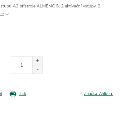
 výstupu A2 přístroje ALMEMO®. 2 aktivační vstupy, 2
ce
et
Tisk
Značka:
Ahlborn