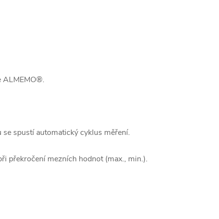
roje ALMEMO®.
 se spustí automatický cyklus měření.
při překročení mezních hodnot (max., min.).