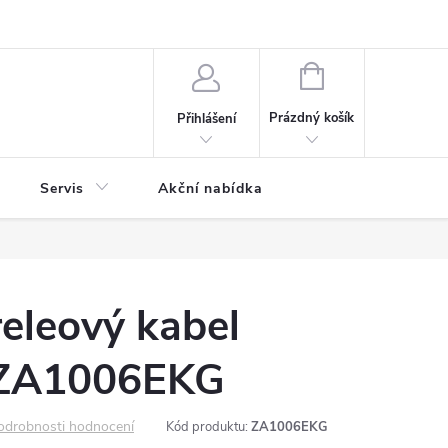
ontaktní formulář
NÁKUPNÍ
KOŠÍK
Prázdný košík
Přihlášení
Servis
Akční nabídka
releový kabel
ZA1006EKG
odrobnosti hodnocení
Kód produktu:
ZA1006EKG