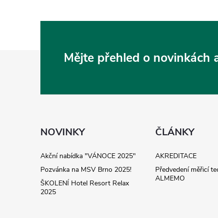
Z
Mějte přehled o novinkách
á
p
a
NOVINKY
ČLÁNKY
t
Akční nabídka "VÁNOCE 2025"
AKREDITACE
Pozvánka na MSV Brno 2025!
Předvedení měřicí te
í
ALMEMO
ŠKOLENÍ Hotel Resort Relax
2025