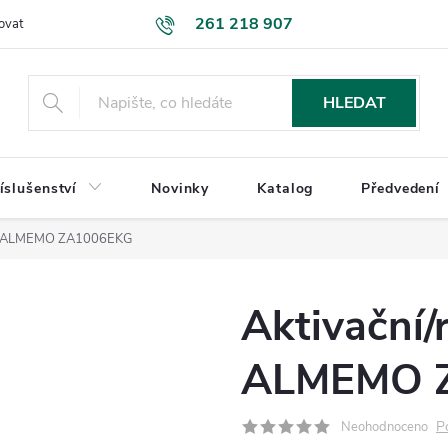
261 218 907
ovat
Podmínky ochrany osobních údajů
Uplatnění reklamace
K
HLEDAT
íslušenství
Novinky
Katalog
Předvedení
bel ALMEMO ZA1006EKG
Aktivační/
ALMEMO 
P
Neohodnoceno