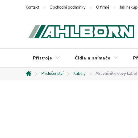
Přejít
Kontakt
Obchodní podmínky
O firmě
Jak nakup
na
obsah
Přístroje
Čidla a snímače
Př
Příslušenství
Kabely
Aktivační/releový ka
Domů