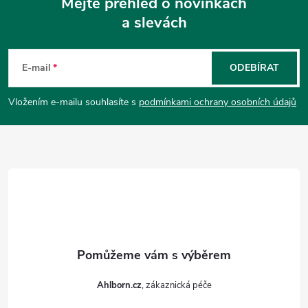
Mějte přehled o novinkách
a slevách
Z
á
E-mail
ODEBÍRAT
p
Vložením e-mailu souhlasíte s
podmínkami ochrany osobních údajů
a
t
í
Ahlborn.cz