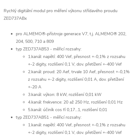
Rychlý digitální modul pro měření výkonu střídavého proudu
ZED737ABx
pro ALMEMO®-přístroje generace V7, t.j. ALMEMO® 202,
204, 500, 710 a 809
typ ZED737AB53 - měřicí rozsahy:
1.kanál: napětí: 400 Vef, přesnost +-0,1% z rozsahu
+-2 digity, rozlišení 0,1 V, dov. přetížení +-400 Vef
2.kanál: proud: 20 Aef, trvale 10 Aef, přesnost +-0,1%
z rozsahu +-2 digity, rozlišení 0,01 A, dov. přetížení
+-20 A
3.kanál: výkon: 8 kW, rozlišení 0,01 kW
4.kanál: frekvence: 20 až 250 Hz, rozlišení 0,01 Hz
5.kanál: účiník cos fí 0,17...1, rozlišení 0,01
typ ZED737AB51 - měřicí rozsahy:
1.kanál: napětí: 400 Vef, přesnost +-0,1% z rozsahu
+-2 digity, rozlišení 0,1 V, dov. přetížení +-400 Vef