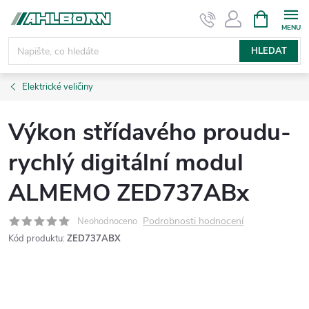
Přejít
NÁKUPNÍ
KOŠÍK
na
obsah
HLEDAT
Elektrické veličiny
Výkon střídavého proudu-
rychlý digitální modul
ALMEMO ZED737ABx
Podrobnosti hodnocení
Neohodnoceno
Kód produktu:
ZED737ABX