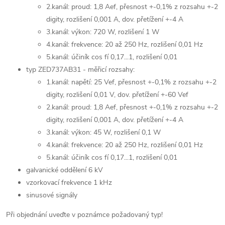
2.kanál: proud: 1,8 Aef, přesnost +-0,1% z rozsahu +-2
digity, rozlišení 0,001 A, dov. přetížení +-4 A
3.kanál: výkon: 720 W, rozlišení 1 W
4.kanál: frekvence: 20 až 250 Hz, rozlišení 0,01 Hz
5.kanál: účiník cos fí 0,17...1, rozlišení 0,01
typ ZED737AB31 - měřicí rozsahy:
1.kanál: napětí: 25 Vef, přesnost +-0,1% z rozsahu +-2
digity, rozlišení 0,01 V, dov. přetížení +-60 Vef
2.kanál: proud: 1,8 Aef, přesnost +-0,1% z rozsahu +-2
digity, rozlišení 0,001 A, dov. přetížení +-4 A
3.kanál: výkon: 45 W, rozlišení 0,1 W
4.kanál: frekvence: 20 až 250 Hz, rozlišení 0,01 Hz
5.kanál: účiník cos fí 0,17...1, rozlišení 0,01
galvanické oddělení 6 kV
vzorkovací frekvence 1 kHz
sinusové signály
Při objednání uveďte v poznámce požadovaný typ!