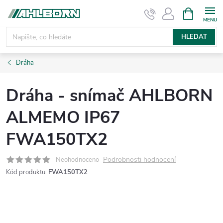
Přejít
NÁKUPNÍ
KOŠÍK
na
obsah
HLEDAT
Dráha
Dráha - snímač AHLBORN
ALMEMO IP67
FWA150TX2
Podrobnosti hodnocení
Neohodnoceno
Kód produktu:
FWA150TX2