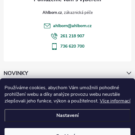
Ahlborn.cz
ahlborn
@
ahlborn.cz
261 218 907
736 620 700
NOVINKY
Používáme cookies, abychom Vám umožnili pohodlné
ČLÁNKY
prohlížení webu a díky analýze provozu webu neustále
zlepšovali jeho funkce, výkon a použitelnost.
Více informací
Informace pro vás
Nastavení
Copyright 2026
Ahlborn.cz
. Všechna práva vyhrazena.