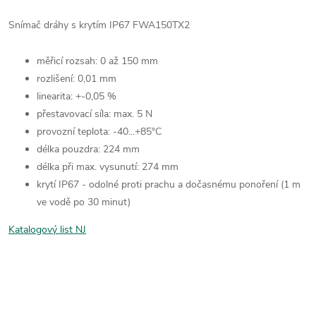
Snímač dráhy s krytím IP67 FWA150TX2
měřicí rozsah: 0 až 150 mm
rozlišení: 0,01 mm
linearita: +-0,05 %
přestavovací síla: max. 5 N
provozní teplota: -40...+85°C
délka pouzdra: 224 mm
délka při max. vysunutí: 274 mm
krytí IP67 - odolné proti prachu a dočasnému ponoření (1 m
ve vodě po 30 minut)
Katalogový list NJ