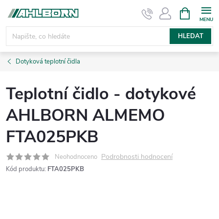
Přejít
NÁKUPNÍ
KOŠÍK
na
obsah
HLEDAT
Dotyková teplotní čidla
Teplotní čidlo - dotykové
AHLBORN ALMEMO
FTA025PKB
Podrobnosti hodnocení
Neohodnoceno
Kód produktu:
FTA025PKB