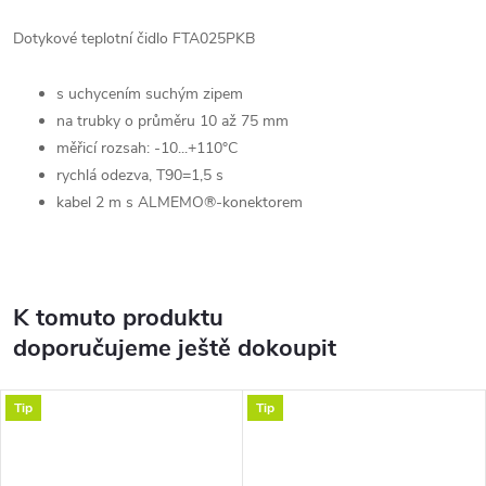
Dotykové teplotní čidlo FTA025PKB
s uchycením suchým zipem
na trubky o průměru 10 až 75 mm
měřicí rozsah: -10...+110°C
rychlá odezva, T90=1,5 s
kabel 2 m s ALMEMO®-konektorem
K tomuto produktu
doporučujeme ještě dokoupit
Tip
Tip