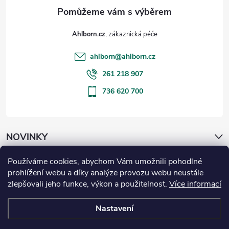
Ahlborn.cz
ahlborn
@
ahlborn.cz
261 218 907
736 620 700
NOVINKY
Používáme cookies, abychom Vám umožnili pohodlné
ČLÁNKY
prohlížení webu a díky analýze provozu webu neustále
zlepšovali jeho funkce, výkon a použitelnost.
Více informací
Informace pro vás
Nastavení