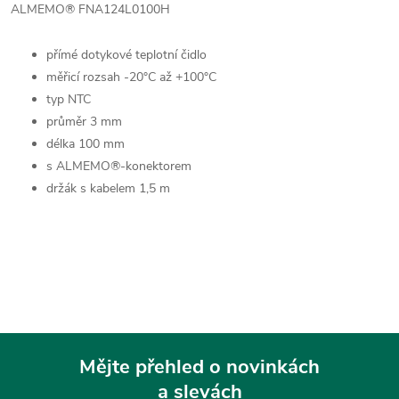
ALMEMO® FNA124L0100H
přímé dotykové teplotní čidlo
měřicí rozsah -20°C až +100°C
typ NTC
průměr 3 mm
délka 100 mm
s ALMEMO®-konektorem
držák s kabelem 1,5 m
Mějte přehled o novinkách
a slevách