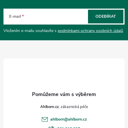
Z
á
E-mail
ODEBÍRAT
p
Vložením e-mailu souhlasíte s
podmínkami ochrany osobních údajů
a
t
í
Ahlborn.cz
ahlborn
@
ahlborn.cz