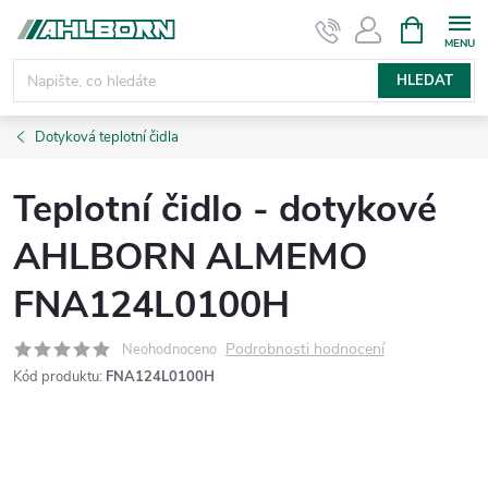
Přejít
NÁKUPNÍ
KOŠÍK
na
obsah
HLEDAT
Dotyková teplotní čidla
Teplotní čidlo - dotykové
AHLBORN ALMEMO
FNA124L0100H
Podrobnosti hodnocení
Neohodnoceno
Kód produktu:
FNA124L0100H