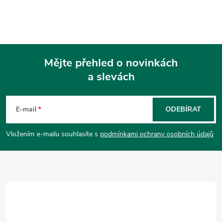
Mějte přehled o novinkách
a slevách
Z
á
E-mail
ODEBÍRAT
p
Vložením e-mailu souhlasíte s
podmínkami ochrany osobních údajů
a
t
í