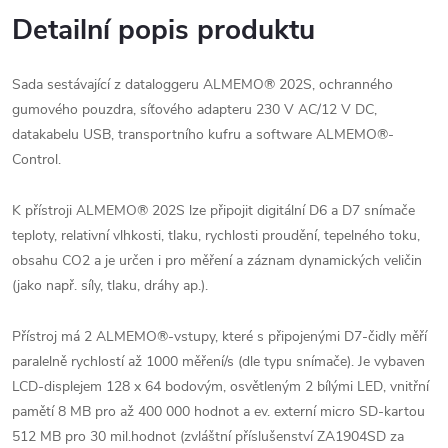
Detailní popis produktu
Sada sestávající z dataloggeru ALMEMO® 202S, ochranného
gumového pouzdra, síťového adapteru 230 V AC/12 V DC,
datakabelu USB, transportního kufru a software ALMEMO®-
Control.
K přístroji ALMEMO® 202S lze připojit digitální D6 a D7 snímače
teploty, relativní vlhkosti, tlaku, rychlosti proudění, tepelného toku,
obsahu CO2 a je určen i pro měření a záznam dynamických veličin
(jako např. síly, tlaku, dráhy ap.).
Přístroj má 2 ALMEMO®-vstupy, které s připojenými D7-čidly měří
paralelně rychlostí až 1000 měření/s (dle typu snímače). Je vybaven
LCD-displejem 128 x 64 bodovým, osvětleným 2 bílými LED, vnitřní
pamětí 8 MB pro až 400 000 hodnot a ev. externí micro SD-kartou
512 MB pro 30 mil.hodnot (zvláštní příslušenství ZA1904SD za