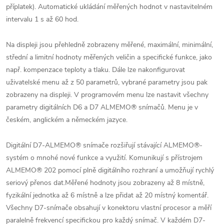
příplatek). Automatické ukládání měřených hodnot v nastavitelném
intervalu 1 s až 60 hod.
Na displeji jsou přehledně zobrazeny měřené, maximální, minimální,
střední a limitní hodnoty měřených veličin a specifické funkce, jako
např. kompenzace teploty a tlaku. Dále lze nakonfigurovat
uživatelské menu až z 50 parametrů, vybrané parametry jsou pak
zobrazeny na displeji. V programovém menu lze nastavit všechny
parametry digitálních D6 a D7 ALMEMO® snímačů. Menu je v
českém, anglickém a německém jazyce.
Digitální D7-ALMEMO® snímače rozšiřují stávající ALMEMO®-
systém o mnohé nové funkce a využití. Komunikují s přístrojem
ALMEMO® 202 pomocí plně digitálního rozhraní a umožňují rychlý
seriový přenos dat.Měřené hodnoty jsou zobrazeny až 8 místně,
fyzikální jednotka až 6 místně a lze přidat až 20 místný komentář.
Všechny D7-snímače obsahují v konektoru vlastní procesor a měří
paralelně frekvencí specifickou pro každý snímač. V každém D7-