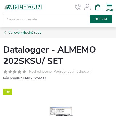
Přejít
NÁKUPNÍ
KOŠÍK
na
obsah
HLEDAT
Cenově výhodné sady
Datalogger - ALMEMO
202SKSU/ SET
Podrobnosti hodnocení
Neohodnoceno
Kód produktu:
MA202SKSU
Tip