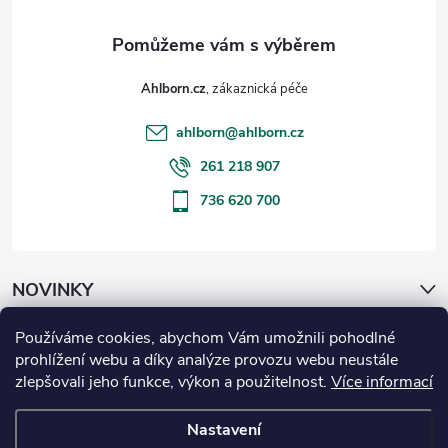
Ahlborn.cz
ahlborn
@
ahlborn.cz
261 218 907
736 620 700
NOVINKY
Používáme cookies, abychom Vám umožnili pohodlné
ČLÁNKY
prohlížení webu a díky analýze provozu webu neustále
zlepšovali jeho funkce, výkon a použitelnost.
Více informací
Informace pro vás
Nastavení