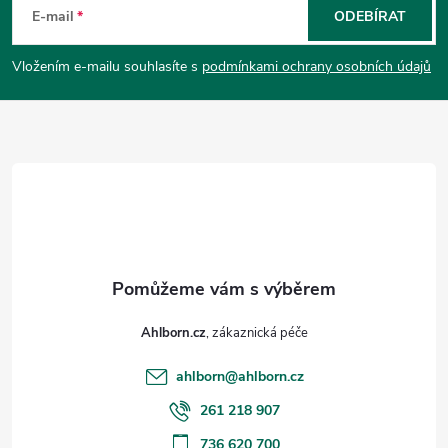
á
E-mail
ODEBÍRAT
p
Vložením e-mailu souhlasíte s
podmínkami ochrany osobních údajů
a
t
í
Ahlborn.cz
ahlborn
@
ahlborn.cz
261 218 907
736 620 700