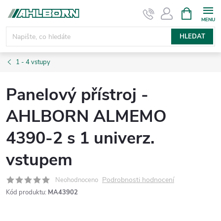
Přejít
NÁKUPNÍ
KOŠÍK
na
obsah
HLEDAT
1 - 4 vstupy
Panelový přístroj -
AHLBORN ALMEMO
4390-2 s 1 univerz.
vstupem
Podrobnosti hodnocení
Neohodnoceno
Kód produktu:
MA43902