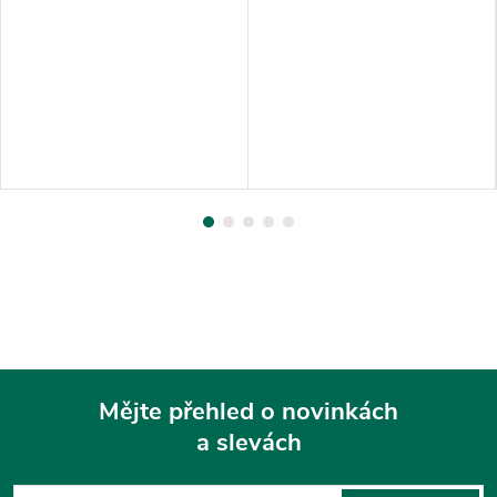
ALMEMO MA2470-1SCRH
Mějte přehled o novinkách
a slevách
Z